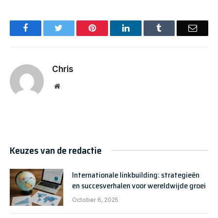
Facebook
Twitter
Pinterest
LinkedIn
Tumblr
Email
Chris
Website
Keuzes van de redactie
Internationale linkbuilding: strategieën
en succesverhalen voor wereldwijde groei
October 6, 2025