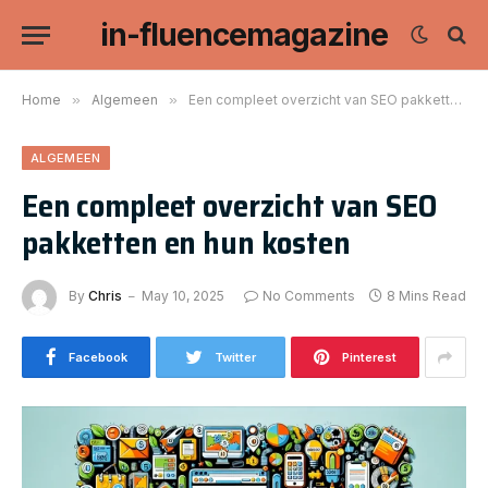
in-fluencemagazine
Home
»
Algemeen
»
Een compleet overzicht van SEO pakketten en hun kosten
ALGEMEEN
Een compleet overzicht van SEO
pakketten en hun kosten
By
Chris
May 10, 2025
No Comments
8 Mins Read
Facebook
Twitter
Pinterest