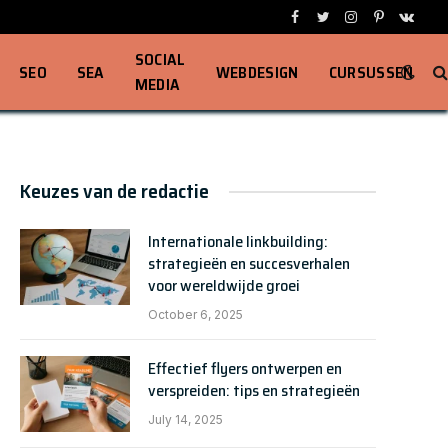
Facebook
Twitter
Instagram
Pinterest
VKont
SOCIAL
SEO
SEA
WEBDESIGN
CURSUSSEN
MEDIA
Keuzes van de redactie
Internationale linkbuilding:
strategieën en succesverhalen
voor wereldwijde groei
October 6, 2025
Effectief flyers ontwerpen en
verspreiden: tips en strategieën
July 14, 2025