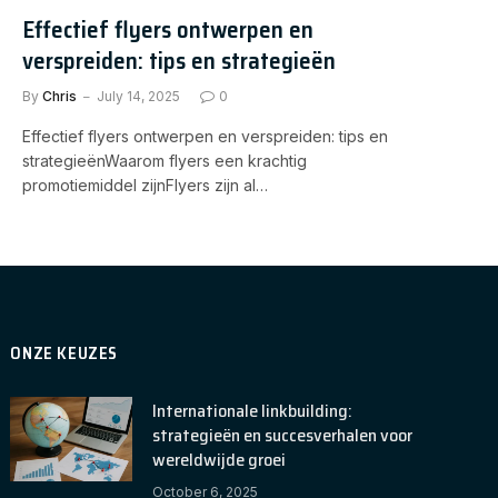
Effectief flyers ontwerpen en
verspreiden: tips en strategieën
By
Chris
July 14, 2025
0
Effectief flyers ontwerpen en verspreiden: tips en
strategieënWaarom flyers een krachtig
promotiemiddel zijnFlyers zijn al…
ONZE KEUZES
Internationale linkbuilding:
strategieën en succesverhalen voor
wereldwijde groei
October 6, 2025