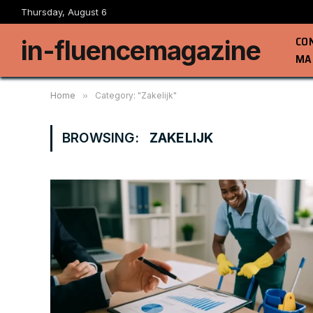
Thursday, August 6
CO
in-fluencemagazine
MA
Home
»
Category: "Zakelijk"
BROWSING:
ZAKELIJK