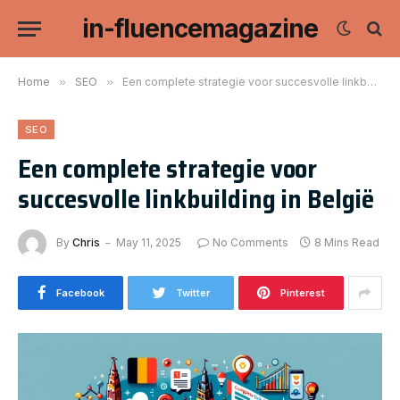
in-fluencemagazine
Home
»
SEO
»
Een complete strategie voor succesvolle linkbuilding in België
SEO
Een complete strategie voor
succesvolle linkbuilding in België
By
Chris
May 11, 2025
No Comments
8 Mins Read
Facebook
Twitter
Pinterest