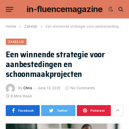
in-fluencemagazine
Home
»
Zakelijk
»
Een winnende strategie voor aanbestedingen en schoonmaakprojecten
ZAKELIJK
Een winnende strategie voor
aanbestedingen en
schoonmaakprojecten
By
Chris
June 13, 2025
No Comments
8 Mins Read
Facebook
Twitter
Pinterest