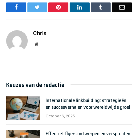
Facebook
Twitter
Pinterest
LinkedIn
Tumblr
Email
Chris
Website
Keuzes van de redactie
Internationale linkbuilding: strategieën
en succesverhalen voor wereldwijde groei
October 6, 2025
Effectief flyers ontwerpen en verspreiden: