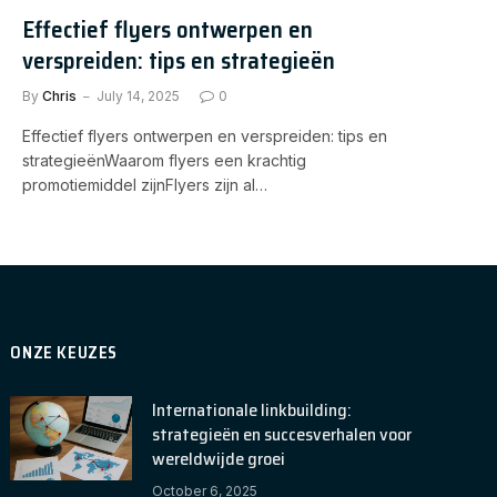
Effectief flyers ontwerpen en
verspreiden: tips en strategieën
By
Chris
July 14, 2025
0
Effectief flyers ontwerpen en verspreiden: tips en
strategieënWaarom flyers een krachtig
promotiemiddel zijnFlyers zijn al…
ONZE KEUZES
Internationale linkbuilding:
strategieën en succesverhalen voor
wereldwijde groei
October 6, 2025