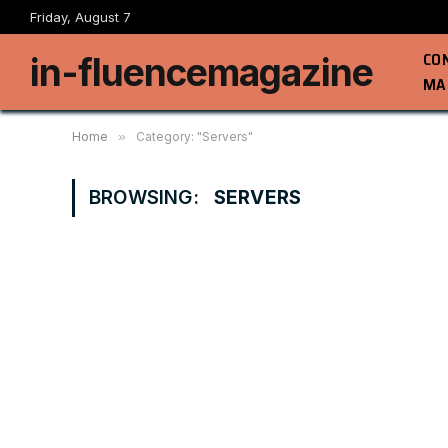
Friday, August 7
CO
in-fluencemagazine
MA
Home
»
Category: "Servers"
BROWSING:
SERVERS