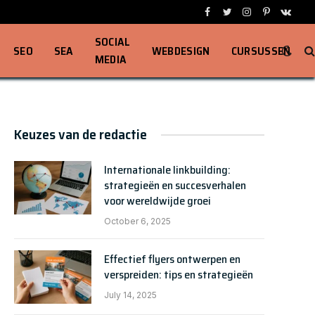
Facebook
Twitter
Instagram
Pinterest
VKont
SOCIAL
SEO
SEA
WEBDESIGN
CURSUSSEN
MEDIA
Keuzes van de redactie
Internationale linkbuilding:
strategieën en succesverhalen
voor wereldwijde groei
October 6, 2025
Effectief flyers ontwerpen en
verspreiden: tips en strategieën
July 14, 2025